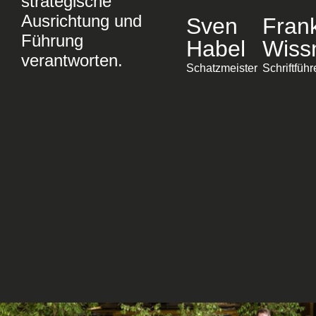
strategische
Ausrichtung und
Sven
Fran
Führung
Habel
Wiss
verantworten.
Schatzmeister
Schriftführ