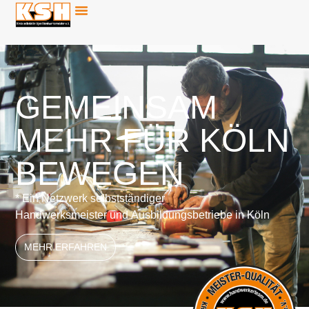
GEMEINSAM
MEHR FÜR KÖLN
BEWEGEN
* Ein Netzwerk selbstständiger
Handwerksmeister und Ausbildungsbetriebe in Köln
MEHR ERFAHREN