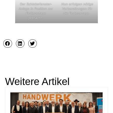
Der Schiebefenster-
Nun erfolgen nötige
Anlage in Position zur
Vorbereitungen für
Endmontage
die Endmontage.
gebracht.
Weitere Artikel