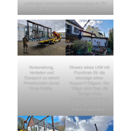
gefertigte Holzfenster-Schiebeanlage ist für
den Transport entsprechend vorbereitet.
Vorbereitung,
Einsatz eines LKW mit
Verladen und
Frontkran für die
Transport zu einem
Montage eines
Privatkunden durch
Doppel-T-Trägers. Der
Firma Pahlke.
Träger wird über die
Garage einer
Reihenhaus-Siedlung
gehoben und in
Position gebracht.