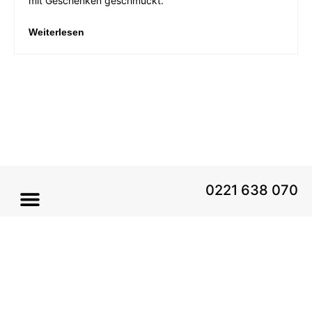
mit Geschenken geschmückt.
Weiterlesen
0221 638 070
© 2025 Kreis
Impressum
selbstständiger
Datenschutz
Handwerksmeister
e.V. Alle Rechte
vorbehalten.